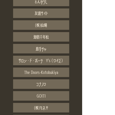
とんがらし
友浦サイト
(株)仙場
海宿千年松
島ガチャ
サロン・ド・ボーテ Y's（ワイズ）
The Doors-Kotobukiya
コナノワ
GOITI
(株)カネキ