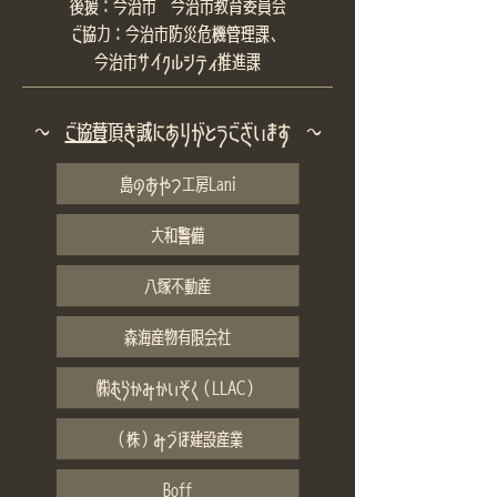
後援：
今治市 今治市教育委員会
ご協力：
今治市防災危機管理課、
今治市サイクルシティ推進課
〜
ご協賛
頂き誠にありがとうございます 〜
島のおやつ工房Lani
大和警備
八塚不動産
森海産物有限会社
㈱むらかみかいぞく（LLAC）
（株）みづほ建設産業
Boff