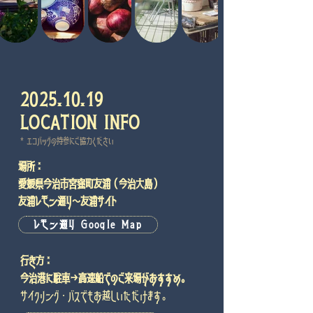
2025.10.19
LOCATION INFO
* エコバッグの持参にご協力ください
場所：​
愛媛県今治市宮窪町友浦（今治大島）
友浦レモン通り〜友浦サイト
レモン通り Google Map
行き方：
今治港に駐車→高速船でのご来場がおすすめ。
サイクリング・バスでもお越しいただけます。