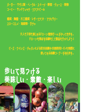
バーガー・サザエ飯・ベーグル・スイーツ・野菜・ジュース・
果物
コーヒー・サンドウィッチ・クラフトビール
​雑貨・陶器・木工雑貨・
レザークラフト・アクセサリー
スローコスメ・海産物・ガチャ
大人も子供も楽しめるドローン着地ゲームがやってきます。
ドローンを飛ばす体験をして景品をゲットしよう！
​ビーズ・ウインズ・ジャパンによる防災体験や災害時用トイレを実際に
使ってみる体験コーナーがあります。
歩いて見つける​
美味しい・素敵・楽しい